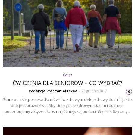
Ćwicz
ĆWICZENIA DLA SENIORÓW – CO WYBRAĆ?
Redakcja PracowniaPiekna
-
23 grudnia 2017
0
Stare polskie porzekadło mówi ''w zdrowym ciele, zdrowy duch'' i jakże
ono jest prawdziwe. Aby cieszyć się zdrowym ciałem i duchem,
potrzebujemy aktywności w najróżniejszej postaci. Wysiłek fizyczny...