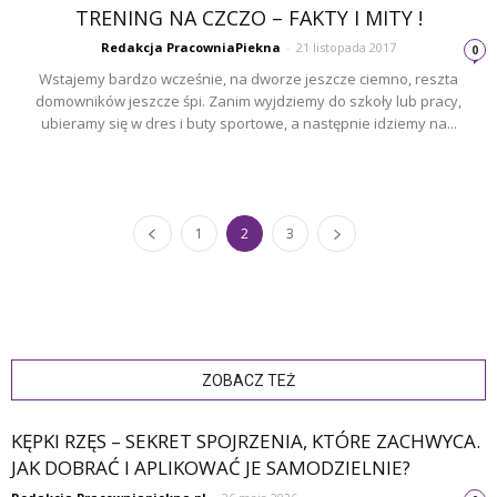
TRENING NA CZCZO – FAKTY I MITY !
Redakcja PracowniaPiekna
-
21 listopada 2017
0
Wstajemy bardzo wcześnie, na dworze jeszcze ciemno, reszta
domowników jeszcze śpi. Zanim wyjdziemy do szkoły lub pracy,
ubieramy się w dres i buty sportowe, a następnie idziemy na...
1
2
3
ZOBACZ TEŻ
KĘPKI RZĘS – SEKRET SPOJRZENIA, KTÓRE ZACHWYCA.
JAK DOBRAĆ I APLIKOWAĆ JE SAMODZIELNIE?