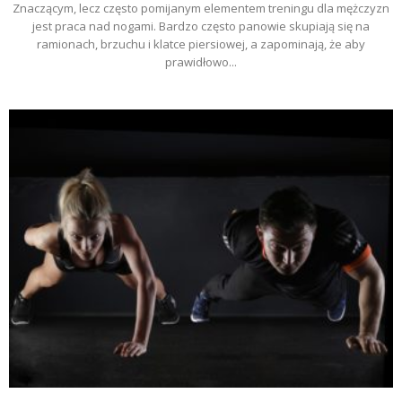
Znaczącym, lecz często pomijanym elementem treningu dla mężczyzn
jest praca nad nogami. Bardzo często panowie skupiają się na
ramionach, brzuchu i klatce piersiowej, a zapominają, że aby
prawidłowo...