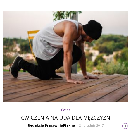
Ćwicz
ĆWICZENIA NA UDA DLA MĘŻCZYZN
Redakcja PracowniaPiekna
-
21 grudnia 2017
0