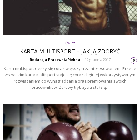
Ćwicz
KARTA MULTISPORT – JAK JĄ ZDOBYĆ
Redakcja PracowniaPiekna
-
10 grudnia 2017
0
Karta multisport cieszy się coraz większym zainteresowaniem. Przede
wszystkim karta multisport staje się coraz chętniej wykorzystywanym
rozwiązaniem do wynagradzania oraz premiowania swoich
pracowników. Zdrowy tryb życia stał się...