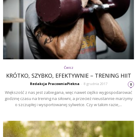
Ćwicz
KRÓTKO, SZYBKO, EFEKTYWNIE – TRENING HIIT
Redakcja PracowniaPiekna
-
8 grudnia 2017
0
Większość z nas jest zabiegana, więc nawet ciężko wygospodarować
godzinę czasu na trening na siłowni, a przecież nieustannie marzymy
o szczupłej i wysportowanej sylwetce. Czy w takim razie,...