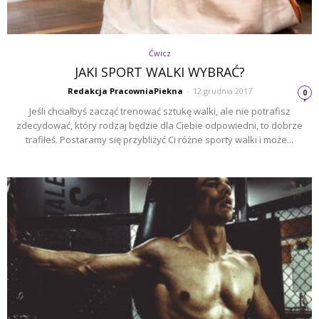
Ćwicz
JAKI SPORT WALKI WYBRAĆ?
Redakcja PracowniaPiekna
-
12 grudnia 2017
0
Jeśli chciałbyś zacząć trenować sztukę walki, ale nie potrafisz
zdecydować, który rodzaj będzie dla Ciebie odpowiedni, to dobrze
trafiłeś. Postaramy się przybliżyć Ci różne sporty walki i może...