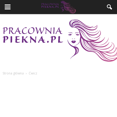
Strona główna
Ćwicz
PracowniaPiekna.pl