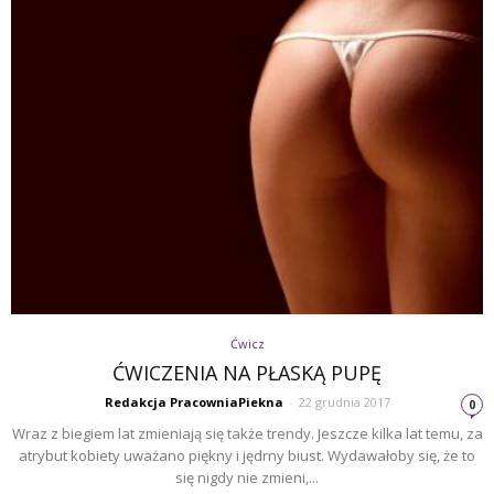
Ćwicz
ĆWICZENIA NA PŁASKĄ PUPĘ
Redakcja PracowniaPiekna
-
22 grudnia 2017
0
Wraz z biegiem lat zmieniają się także trendy. Jeszcze kilka lat temu, za
atrybut kobiety uważano piękny i jędrny biust. Wydawałoby się, że to
się nigdy nie zmieni,...