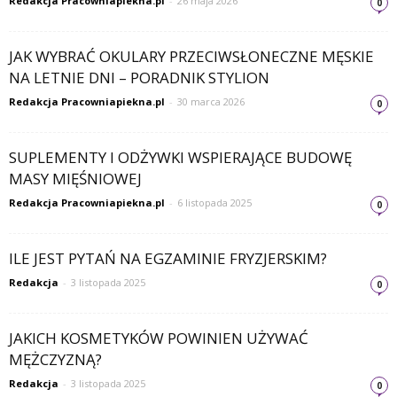
Redakcja Pracowniapiekna.pl
-
26 maja 2026
0
JAK WYBRAĆ OKULARY PRZECIWSŁONECZNE MĘSKIE
NA LETNIE DNI – PORADNIK STYLION
Redakcja Pracowniapiekna.pl
-
30 marca 2026
0
SUPLEMENTY I ODŻYWKI WSPIERAJĄCE BUDOWĘ
MASY MIĘŚNIOWEJ
Redakcja Pracowniapiekna.pl
-
6 listopada 2025
0
ILE JEST PYTAŃ NA EGZAMINIE FRYZJERSKIM?
Redakcja
-
3 listopada 2025
0
JAKICH KOSMETYKÓW POWINIEN UŻYWAĆ
MĘŻCZYZNĄ?
Redakcja
-
3 listopada 2025
0