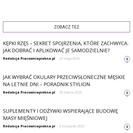
ZOBACZ TEŻ
KĘPKI RZĘS – SEKRET SPOJRZENIA, KTÓRE ZACHWYCA.
JAK DOBRAĆ I APLIKOWAĆ JE SAMODZIELNIE?
Redakcja Pracowniapiekna.pl
-
26 maja 2026
0
JAK WYBRAĆ OKULARY PRZECIWSŁONECZNE MĘSKIE
NA LETNIE DNI – PORADNIK STYLION
Redakcja Pracowniapiekna.pl
-
30 marca 2026
0
SUPLEMENTY I ODŻYWKI WSPIERAJĄCE BUDOWĘ
MASY MIĘŚNIOWEJ
Redakcja Pracowniapiekna.pl
-
6 listopada 2025
0