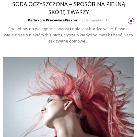
SODA OCZYSZCZONA – SPOSÓB NA PIĘKNĄ
SKÓRĘ TWARZY
Redakcja PracowniaPiekna
-
25 listopada 2017
0
Sposobów na pielęgnację twarzy i ciała jest bardzo wiele. Pewnie
wiele z nas o niektórych z nich usłyszało kiedyś od matek i babć. Są to
tak zwane domowe...