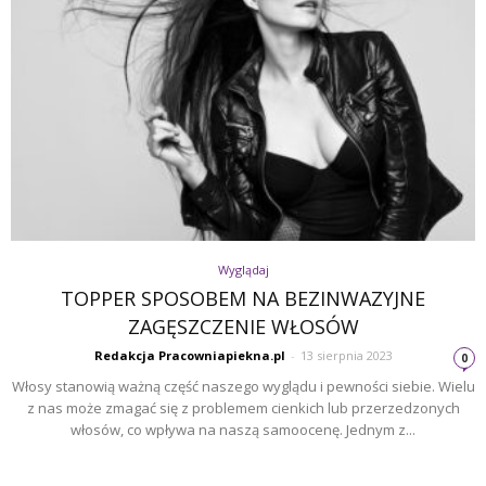
Wyglądaj
TOPPER SPOSOBEM NA BEZINWAZYJNE
ZAGĘSZCZENIE WŁOSÓW
Redakcja Pracowniapiekna.pl
-
13 sierpnia 2023
0
Włosy stanowią ważną część naszego wyglądu i pewności siebie. Wielu
z nas może zmagać się z problemem cienkich lub przerzedzonych
włosów, co wpływa na naszą samoocenę. Jednym z...