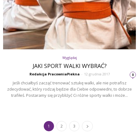
Wyglądaj
JAKI SPORT WALKI WYBRAĆ?
Redakcja PracowniaPiekna
-
12 grudnia 2017
0
Jeśli chciałbyś zacząć trenować sztukę walki, ale nie potrafisz
zdecydować, który rodzaj będzie dla Ciebie odpowiedni, to dobrze
trafiłeś. Postaramy się przybliżyć Ci różne sporty walki i może...
1
2
3