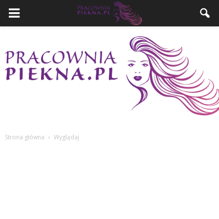
Strona główna
Wyglądaj
PracowniaPiekna.pl