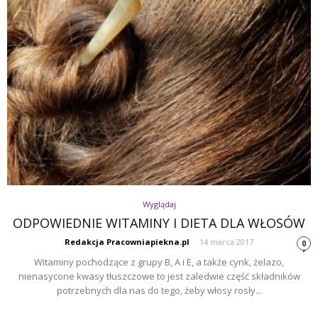
Wyglądaj
ODPOWIEDNIE WITAMINY I DIETA DLA WŁOSÓW
Redakcja Pracowniapiekna.pl
-
14 marca 2017
0
Witaminy pochodzące z grupy B, A i E, a także cynk, żelazo,
nienasycone kwasy tłuszczowe to jest zaledwie część składników
potrzebnych dla nas do tego, żeby włosy rosły...