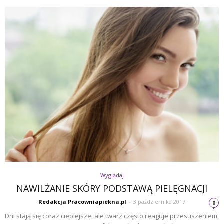
Wyglądaj
NAWILŻANIE SKÓRY PODSTAWĄ PIELĘGNACJI
Redakcja Pracowniapiekna.pl
-
3 października 2017
0
Dni stają się coraz cieplejsze, ale twarz często reaguje przesuszeniem,