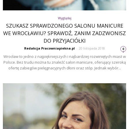
Wyglądaj
SZUKASZ SPRAWDZONEGO SALONU MANICURE
WE WROCŁAWIU? SPRAWDŹ, ZANIM ZADZWONISZ
DO PRZYJACIÓŁKI
Redakcja Pracowniapiekna.pl
-
20 listopada 2018
0
Wrocław to jedno z najpiękniejszych i najbardziej rozwiniętych miast w
Polsce. Bez trudu można tu znaleźć salon manicure, oferujący szeroką
ofertę zabiegów pielęgnacyjnych dłoni oraz stóp. Jednak wybór...