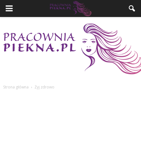
Strona główna
Żyj zdrowo
PracowniaPiekna.pl