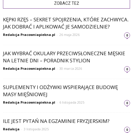
ZOBACZ TEŻ
KĘPKI RZĘS – SEKRET SPOJRZENIA, KTÓRE ZACHWYCA.
JAK DOBRAĆ I APLIKOWAĆ JE SAMODZIELNIE?
Redakcja Pracowniapiekna.pl
-
26 maja 2026
0
JAK WYBRAĆ OKULARY PRZECIWSŁONECZNE MĘSKIE
NA LETNIE DNI – PORADNIK STYLION
Redakcja Pracowniapiekna.pl
-
30 marca 2026
0
SUPLEMENTY I ODŻYWKI WSPIERAJĄCE BUDOWĘ
MASY MIĘŚNIOWEJ
Redakcja Pracowniapiekna.pl
-
6 listopada 2025
0
ILE JEST PYTAŃ NA EGZAMINIE FRYZJERSKIM?
Redakcja
-
3 listopada 2025
0