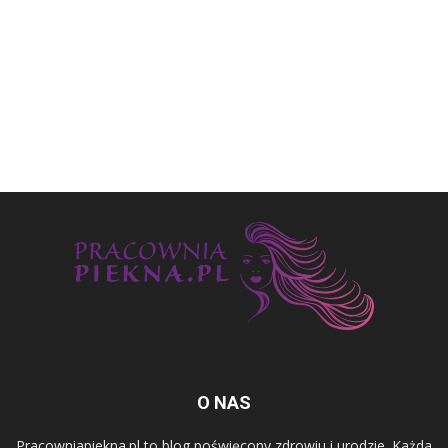
O NAS
Pracowniapiekna.pl to blog poświęcony zdrowiu i urodzie. Każda