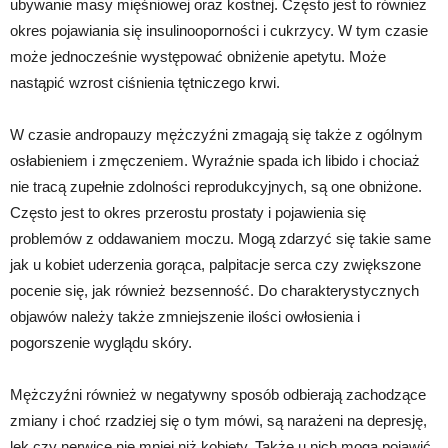
ubywanie masy mięśniowej oraz kostnej. Często jest to również
okres pojawiania się insulinooporności i cukrzycy. W tym czasie
może jednocześnie występować obniżenie apetytu. Może
nastąpić wzrost ciśnienia tętniczego krwi.
W czasie andropauzy mężczyźni zmagają się także z ogólnym
osłabieniem i zmęczeniem. Wyraźnie spada ich libido i chociaż
nie tracą zupełnie zdolności reprodukcyjnych, są one obniżone.
Często jest to okres przerostu prostaty i pojawienia się
problemów z oddawaniem moczu. Mogą zdarzyć się takie same
jak u kobiet uderzenia gorąca, palpitacje serca czy zwiększone
pocenie się, jak również bezsenność. Do charakterystycznych
objawów należy także zmniejszenie ilości owłosienia i
pogorszenie wyglądu skóry.
Mężczyźni również w negatywny sposób odbierają zachodzące
zmiany i choć rzadziej się o tym mówi, są narażeni na depresję,
lęk czy nerwicę nie mniej niż kobiety. Także u nich mogą pojawić