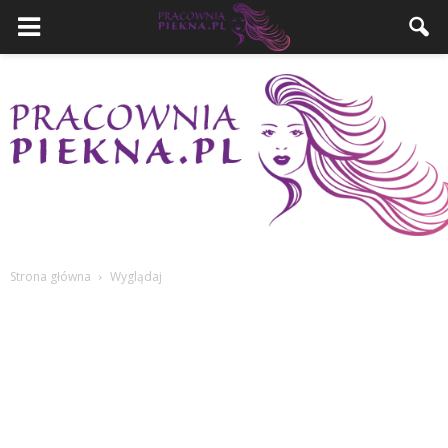
Strona główna
Wyglądaj
PracowniaPiekna.pl