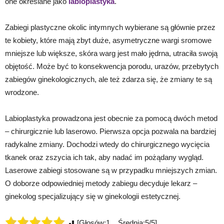
one określane jako
labioplastyka
.
Zabiegi plastyczne okolic intymnych wybierane są głównie przez
te kobiety, które mają zbyt duże, asymetryczne wargi sromowe
mniejsze lub większe, skóra warg jest mało jędrna, utraciła swoją
objętość. Może być to konsekwencja porodu, urazów, przebytych
zabiegów ginekologicznych, ale też zdarza się, że zmiany te są
wrodzone.
Labioplastyka prowadzona jest obecnie za pomocą dwóch metod
– chirurgicznie lub laserowo. Pierwsza opcja pozwala na bardziej
radykalne zmiany. Dochodzi wtedy do chirurgicznego wycięcia
tkanek oraz zszycia ich tak, aby nadać im pożądany wygląd.
Laserowe zabiegi stosowane są w przypadku mniejszych zmian.
O doborze odpowiedniej metody zabiegu decyduje lekarz –
ginekolog specjalizujący się w ginekologii estetycznej.
[Głosów:1 Średnia:5/5]