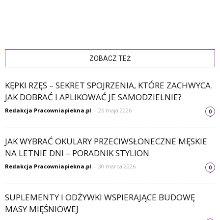
ZOBACZ TEŻ
KĘPKI RZĘS – SEKRET SPOJRZENIA, KTÓRE ZACHWYCA.
JAK DOBRAĆ I APLIKOWAĆ JE SAMODZIELNIE?
Redakcja Pracowniapiekna.pl
-
26 maja 2026
0
JAK WYBRAĆ OKULARY PRZECIWSŁONECZNE MĘSKIE
NA LETNIE DNI – PORADNIK STYLION
Redakcja Pracowniapiekna.pl
-
30 marca 2026
0
SUPLEMENTY I ODŻYWKI WSPIERAJĄCE BUDOWĘ
MASY MIĘŚNIOWEJ