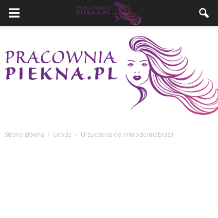
Strona główna
Uroda
Urządzenia do mikrodermabrazji
PracowniaPiekna.pl