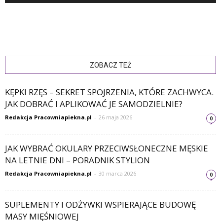
ZOBACZ TEŻ
KĘPKI RZĘS – SEKRET SPOJRZENIA, KTÓRE ZACHWYCA.
JAK DOBRAĆ I APLIKOWAĆ JE SAMODZIELNIE?
Redakcja Pracowniapiekna.pl
-
26 maja 2026
0
JAK WYBRAĆ OKULARY PRZECIWSŁONECZNE MĘSKIE
NA LETNIE DNI – PORADNIK STYLION
Redakcja Pracowniapiekna.pl
-
30 marca 2026
0
SUPLEMENTY I ODŻYWKI WSPIERAJĄCE BUDOWĘ
MASY MIĘŚNIOWEJ