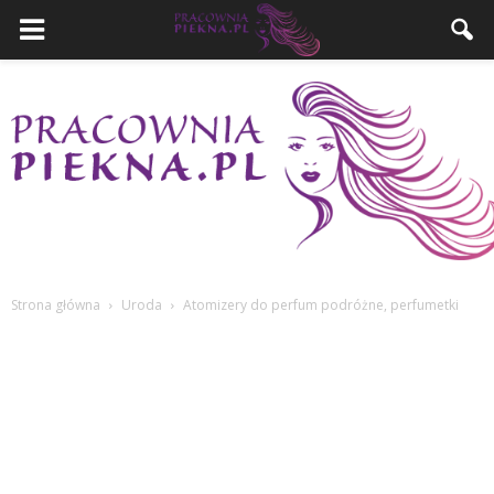
Strona główna
Uroda
Atomizery do perfum podróżne, perfumetki
PracowniaPiekna.pl