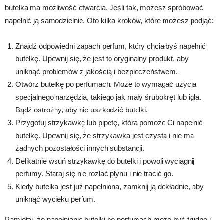
butelka ma możliwość otwarcia. Jeśli tak, możesz spróbować
napełnić ją samodzielnie. Oto kilka kroków, które możesz podjąć:
Znajdź odpowiedni zapach perfum, który chciałbyś napełnić
butelkę. Upewnij się, że jest to oryginalny produkt, aby
uniknąć problemów z jakością i bezpieczeństwem.
Otwórz butelkę po perfumach. Może to wymagać użycia
specjalnego narzędzia, takiego jak mały śrubokręt lub igła.
Bądź ostrożny, aby nie uszkodzić butelki.
Przygotuj strzykawkę lub pipetę, która pomoże Ci napełnić
butelkę. Upewnij się, że strzykawka jest czysta i nie ma
żadnych pozostałości innych substancji.
Delikatnie wsuń strzykawkę do butelki i powoli wyciągnij
perfumy. Staraj się nie rozlać płynu i nie tracić go.
Kiedy butelka jest już napełniona, zamknij ją dokładnie, aby
uniknąć wycieku perfum.
Pamiętaj, że napełnianie butelki po perfumach może być trudne i