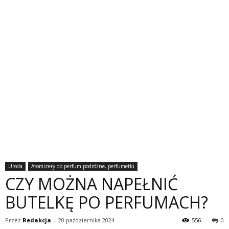
Uroda
Atomizery do perfum podróżne, perfumetki
CZY MOŻNA NAPEŁNIĆ
BUTELKĘ PO PERFUMACH?
Przez
Redakcja
-
20 października 2024
556
0