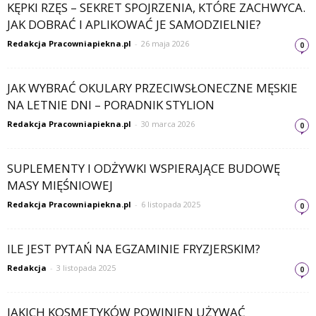
KĘPKI RZĘS – SEKRET SPOJRZENIA, KTÓRE ZACHWYCA.
JAK DOBRAĆ I APLIKOWAĆ JE SAMODZIELNIE?
Redakcja Pracowniapiekna.pl
-
26 maja 2026
0
JAK WYBRAĆ OKULARY PRZECIWSŁONECZNE MĘSKIE
NA LETNIE DNI – PORADNIK STYLION
Redakcja Pracowniapiekna.pl
-
30 marca 2026
0
SUPLEMENTY I ODŻYWKI WSPIERAJĄCE BUDOWĘ
MASY MIĘŚNIOWEJ
Redakcja Pracowniapiekna.pl
-
6 listopada 2025
0
ILE JEST PYTAŃ NA EGZAMINIE FRYZJERSKIM?
Redakcja
-
3 listopada 2025
0
JAKICH KOSMETYKÓW POWINIEN UŻYWAĆ