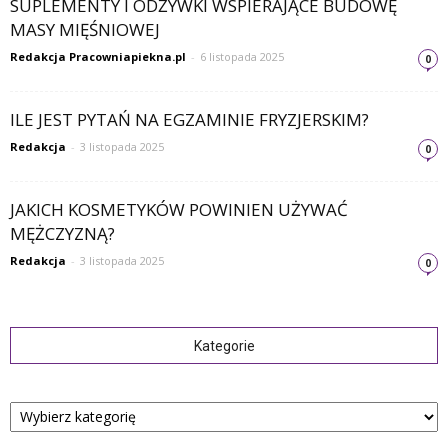
SUPLEMENTY I ODŻYWKI WSPIERAJĄCE BUDOWĘ
MASY MIĘŚNIOWEJ
Redakcja Pracowniapiekna.pl
-
6 listopada 2025
0
ILE JEST PYTAŃ NA EGZAMINIE FRYZJERSKIM?
Redakcja
-
3 listopada 2025
0
JAKICH KOSMETYKÓW POWINIEN UŻYWAĆ
MĘŻCZYZNĄ?
Redakcja
-
3 listopada 2025
0
Kategorie
Kategorie