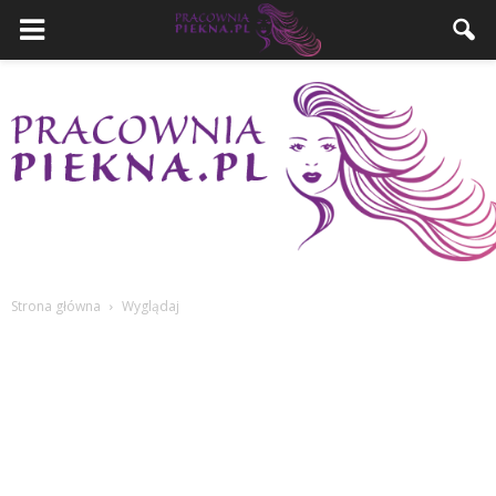
Strona główna
Wyglądaj
PracowniaPiekna.pl