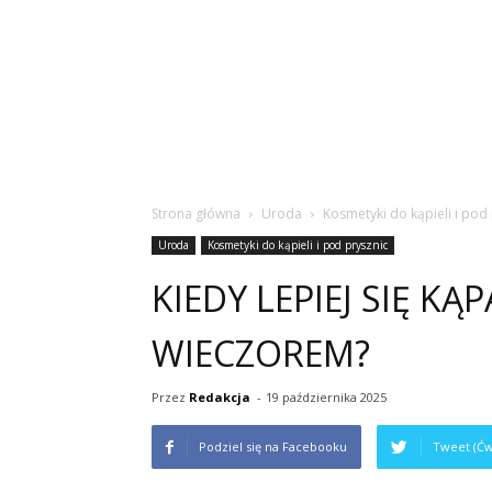
Strona główna
Uroda
Kosmetyki do kąpieli i pod
Uroda
Kosmetyki do kąpieli i pod prysznic
KIEDY LEPIEJ SIĘ KĄ
WIECZOREM?
Przez
Redakcja
-
19 października 2025
Podziel się na Facebooku
Tweet (Ćw