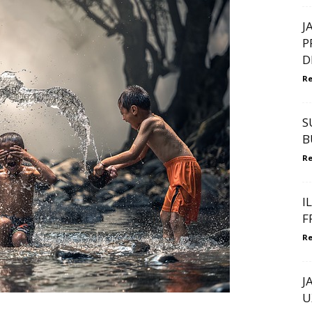
J
P
D
Re
S
B
Re
I
F
Re
J
U