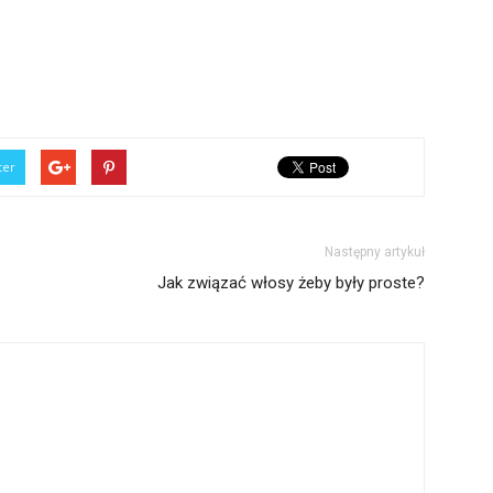
ter
Następny artykuł
Jak związać włosy żeby były proste?