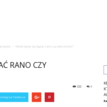
 prysznic
Kiedy lepiej się kąpać rano czy wieczorem?
PAĆ RANO CZY
K
222
0
K
A
ierkaj) na Twitterze
Re