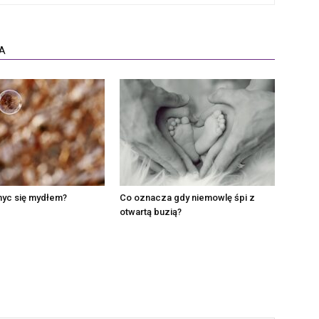
A
myc się mydłem?
Co oznacza gdy niemowlę śpi z
otwartą buzią?