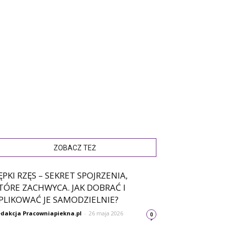
ZOBACZ TEŻ
ĘPKI RZĘS – SEKRET SPOJRZENIA,
TÓRE ZACHWYCA. JAK DOBRAĆ I
PLIKOWAĆ JE SAMODZIELNIE?
dakcja Pracowniapiekna.pl
-
26 maja 2026
0