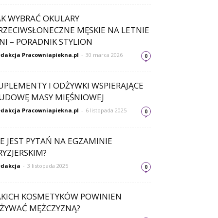
AK WYBRAĆ OKULARY
RZECIWSŁONECZNE MĘSKIE NA LETNIE
NI – PORADNIK STYLION
dakcja Pracowniapiekna.pl
-
30 marca 2026
0
UPLEMENTY I ODŻYWKI WSPIERAJĄCE
UDOWĘ MASY MIĘŚNIOWEJ
dakcja Pracowniapiekna.pl
-
6 listopada 2025
0
LE JEST PYTAŃ NA EGZAMINIE
RYZJERSKIM?
dakcja
-
3 listopada 2025
0
AKICH KOSMETYKÓW POWINIEN
ŻYWAĆ MĘŻCZYZNĄ?