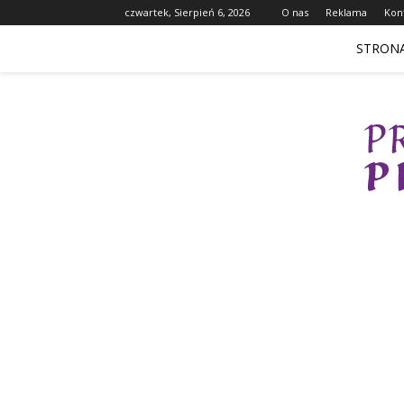
czwartek, Sierpień 6, 2026
O nas
Reklama
Kon
STRON