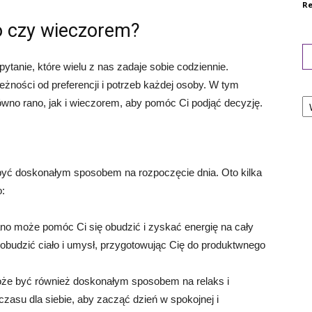
Re
no czy wieczorem?
ytanie, które wielu z nas zadaje sobie codziennie.
żności od preferencji i potrzeb każdej osoby. W tym
Ka
ówno rano, jak i wieczorem, aby pomóc Ci podjąć decyzję.
 być doskonałym sposobem na rozpoczęcie dnia. Oto kilka
o:
rano może pomóc Ci się obudzić i zyskać energię na cały
pobudzić ciało i umysł, przygotowując Cię do produktwnego
może być również doskonałym sposobem na relaks i
zasu dla siebie, aby zacząć dzień w spokojnej i