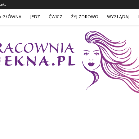
takt
A GŁÓWNA
JEDZ
ĆWICZ
ŻYJ ZDROWO
WYGLĄDAJ
PracowniaPiekna.pl