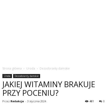
Strona główna
Uroda
Dezodoranty damskie
Uroda
Dezodoranty damskie
JAKIEJ WITAMINY BRAKUJE
PRZY POCENIU?
Przez
Redakcja
-
3 stycznia 2024
481
0