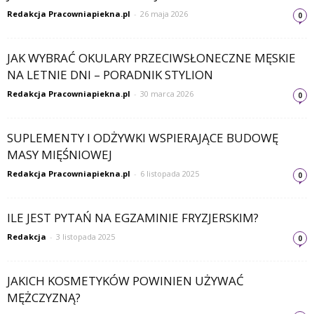
Redakcja Pracowniapiekna.pl
-
26 maja 2026
0
JAK WYBRAĆ OKULARY PRZECIWSŁONECZNE MĘSKIE
NA LETNIE DNI – PORADNIK STYLION
Redakcja Pracowniapiekna.pl
-
30 marca 2026
0
SUPLEMENTY I ODŻYWKI WSPIERAJĄCE BUDOWĘ
MASY MIĘŚNIOWEJ
Redakcja Pracowniapiekna.pl
-
6 listopada 2025
0
ILE JEST PYTAŃ NA EGZAMINIE FRYZJERSKIM?
Redakcja
-
3 listopada 2025
0
JAKICH KOSMETYKÓW POWINIEN UŻYWAĆ
MĘŻCZYZNĄ?