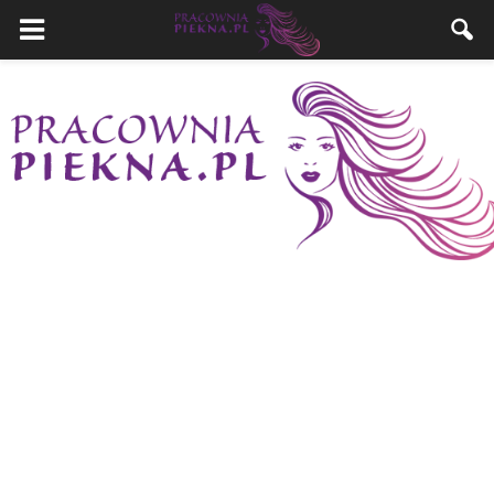
PracowniaPiekna.pl