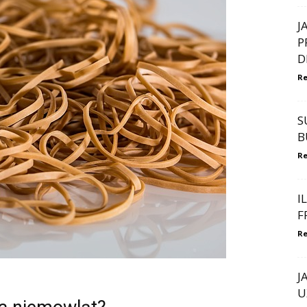
J
P
D
Re
S
B
Re
I
F
Re
J
U