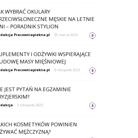
AK WYBRAĆ OKULARY
RZECIWSŁONECZNE MĘSKIE NA LETNIE
NI – PORADNIK STYLION
dakcja Pracowniapiekna.pl
-
30 marca 2026
0
UPLEMENTY I ODŻYWKI WSPIERAJĄCE
UDOWĘ MASY MIĘŚNIOWEJ
dakcja Pracowniapiekna.pl
-
6 listopada 2025
0
LE JEST PYTAŃ NA EGZAMINIE
RYZJERSKIM?
dakcja
-
3 listopada 2025
0
AKICH KOSMETYKÓW POWINIEN
ŻYWAĆ MĘŻCZYZNĄ?