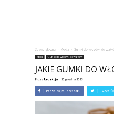
Strona główna
Moda
Gumki do włosów, do wałk
Moda
Gumki do włosów, do wałków
JAKIE GUMKI DO W
Przez
Redakcja
-
22 grudnia 2023
Podziel się na Facebooku
Tweet (Ćw