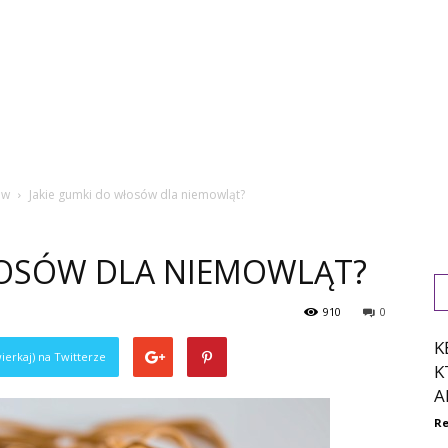
ów
Jakie gumki do włosów dla niemowląt?
ŁOSÓW DLA NIEMOWLĄT?
910
0
K
ierkaj) na Twitterze
K
A
Re