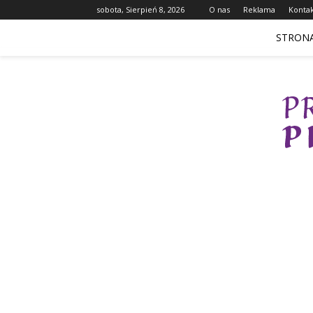
sobota, Sierpień 8, 2026
O nas
Reklama
Konta
STRON