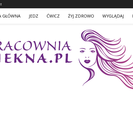
kt
A GŁÓWNA
JEDZ
ĆWICZ
ŻYJ ZDROWO
WYGLĄDAJ
PracowniaPiekna.pl