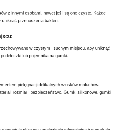
osów z innymi osobami, nawet jeśli są one czyste. Każde
uniknąć przenoszenia bakterii.
jscu:
przechowywane w czystym i suchym miejscu, aby uniknąć
j pudełeczki lub pojemnika na gumki.
mentem pielęgnacji delikatnych włosków maluchów.
eriał, rozmiar i bezpieczeństwo. Gumki silikonowe, gumki
.ohmystyle.pl/ w celu znalezienia odpowiednich gumek do