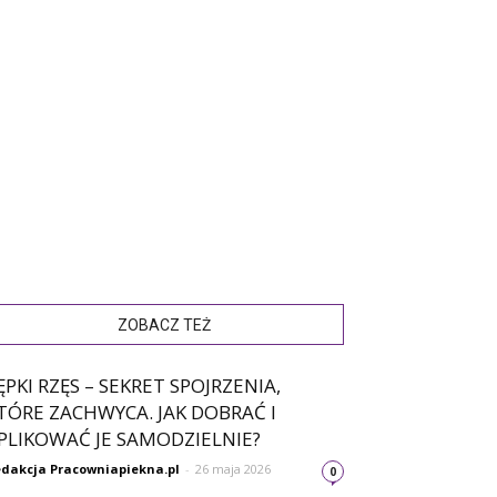
ZOBACZ TEŻ
ĘPKI RZĘS – SEKRET SPOJRZENIA,
TÓRE ZACHWYCA. JAK DOBRAĆ I
PLIKOWAĆ JE SAMODZIELNIE?
dakcja Pracowniapiekna.pl
-
26 maja 2026
0