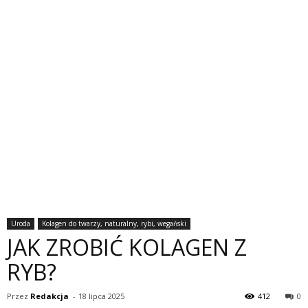
Uroda
Kolagen do twarzy, naturalny, rybi, wegański
JAK ZROBIĆ KOLAGEN Z
RYB?
Przez
Redakcja
-
18 lipca 2025
412
0