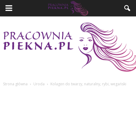
Strona główna
Uroda
Kolagen do twarzy, naturalny, rybi, wegański
PracowniaPiekna.pl