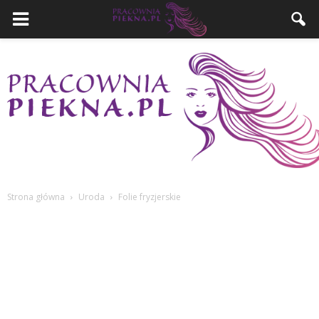
Strona główna
Uroda
Folie fryzjerskie
PracowniaPiekna.pl