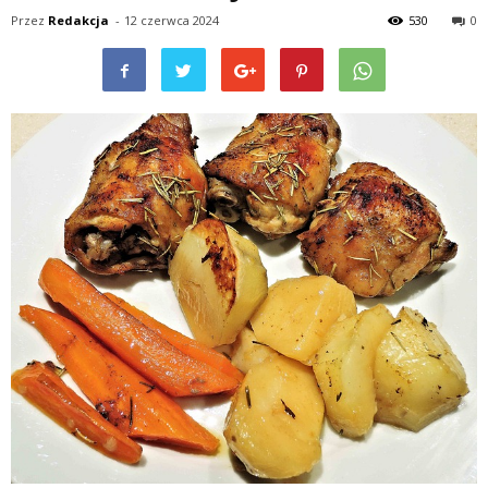
Przez
Redakcja
-
12 czerwca 2024
530
0