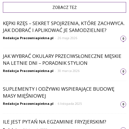
ZOBACZ TEŻ
KĘPKI RZĘS – SEKRET SPOJRZENIA, KTÓRE ZACHWYCA.
JAK DOBRAĆ I APLIKOWAĆ JE SAMODZIELNIE?
Redakcja Pracowniapiekna.pl
-
26 maja 2026
0
JAK WYBRAĆ OKULARY PRZECIWSŁONECZNE MĘSKIE
NA LETNIE DNI – PORADNIK STYLION
Redakcja Pracowniapiekna.pl
-
30 marca 2026
0
SUPLEMENTY I ODŻYWKI WSPIERAJĄCE BUDOWĘ
MASY MIĘŚNIOWEJ
Redakcja Pracowniapiekna.pl
-
6 listopada 2025
0
ILE JEST PYTAŃ NA EGZAMINIE FRYZJERSKIM?