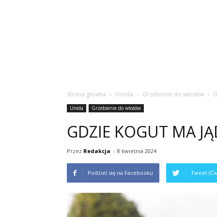
Strona główna
Uroda
Grzebienie do włosów
G
Uroda
Grzebienie do włosów
GDZIE KOGUT MA JĄ
Przez
Redakcja
-
8 kwietnia 2024
Podziel się na Facebooku
Tweet (Ćw