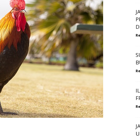
J
P
D
Re
S
B
Re
I
F
Re
J
U