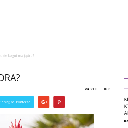
dzie kogut ma jądra?
DRA?
2333
0
K
ierkaj) na Twitterze
K
A
Re