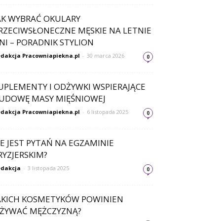
AK WYBRAĆ OKULARY
RZECIWSŁONECZNE MĘSKIE NA LETNIE
NI – PORADNIK STYLION
dakcja Pracowniapiekna.pl
-
30 marca 2026
0
UPLEMENTY I ODŻYWKI WSPIERAJĄCE
UDOWĘ MASY MIĘŚNIOWEJ
dakcja Pracowniapiekna.pl
-
6 listopada 2025
0
LE JEST PYTAŃ NA EGZAMINIE
RYZJERSKIM?
dakcja
-
3 listopada 2025
0
AKICH KOSMETYKÓW POWINIEN
ŻYWAĆ MĘŻCZYZNĄ?