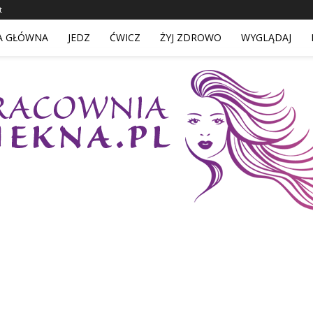
t
A GŁÓWNA
JEDZ
ĆWICZ
ŻYJ ZDROWO
WYGLĄDAJ
PracowniaPiekna.pl