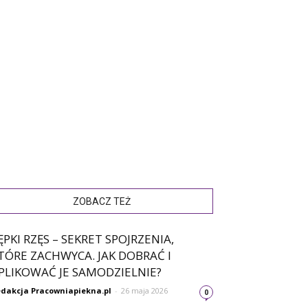
ZOBACZ TEŻ
ĘPKI RZĘS – SEKRET SPOJRZENIA,
TÓRE ZACHWYCA. JAK DOBRAĆ I
PLIKOWAĆ JE SAMODZIELNIE?
dakcja Pracowniapiekna.pl
-
26 maja 2026
0