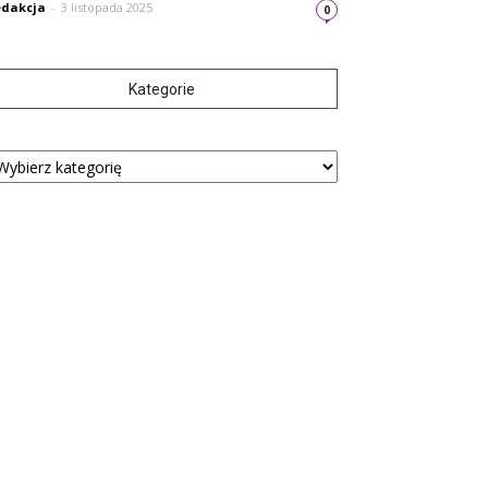
dakcja
-
3 listopada 2025
0
Kategorie
tegorie