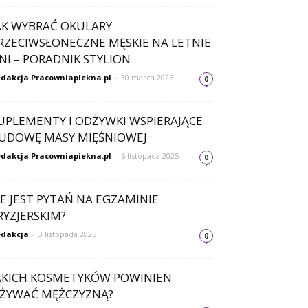
AK WYBRAĆ OKULARY
RZECIWSŁONECZNE MĘSKIE NA LETNIE
NI – PORADNIK STYLION
dakcja Pracowniapiekna.pl
-
30 marca 2026
0
UPLEMENTY I ODŻYWKI WSPIERAJĄCE
UDOWĘ MASY MIĘŚNIOWEJ
dakcja Pracowniapiekna.pl
-
6 listopada 2025
0
LE JEST PYTAŃ NA EGZAMINIE
RYZJERSKIM?
dakcja
-
3 listopada 2025
0
AKICH KOSMETYKÓW POWINIEN
ŻYWAĆ MĘŻCZYZNĄ?