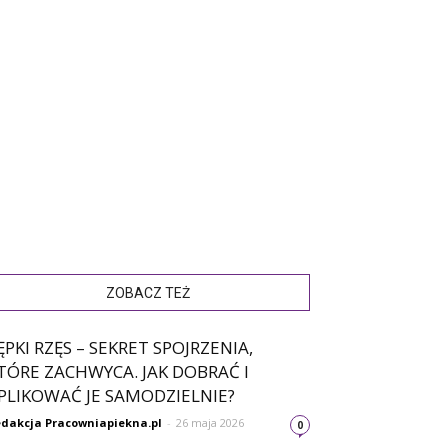
ZOBACZ TEŻ
ĘPKI RZĘS – SEKRET SPOJRZENIA,
TÓRE ZACHWYCA. JAK DOBRAĆ I
PLIKOWAĆ JE SAMODZIELNIE?
dakcja Pracowniapiekna.pl
-
26 maja 2026
0