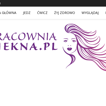
t
A GŁÓWNA
JEDZ
ĆWICZ
ŻYJ ZDROWO
WYGLĄDAJ
PracowniaPiekna.pl