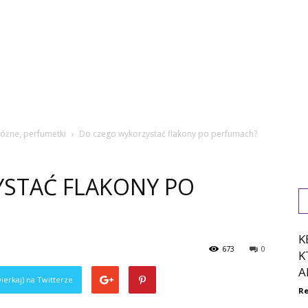
óżne, perfumetki
Do czego wykorzystać flakony po perfumach?
STAĆ FLAKONY PO
K
673
0
K
A
ierkaj) na Twitterze
Re