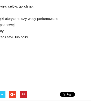
elu celów, takich jak:
lejki eteryczne czy wody perfumowane
apachowej
aty
ji stołu lub półki
ter