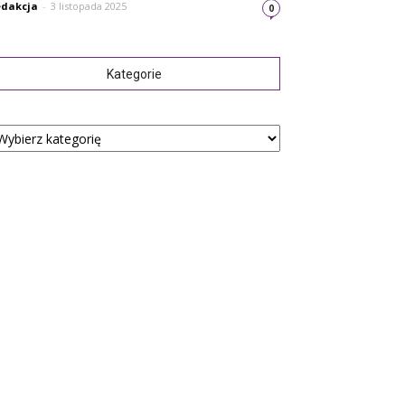
dakcja
-
3 listopada 2025
0
Kategorie
tegorie