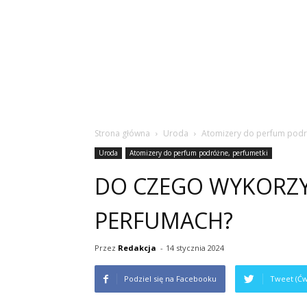
Strona główna
Uroda
Atomizery do perfum podr
Uroda
Atomizery do perfum podróżne, perfumetki
DO CZEGO WYKORZY
PERFUMACH?
Przez
Redakcja
-
14 stycznia 2024
Podziel się na Facebooku
Tweet (Ćw