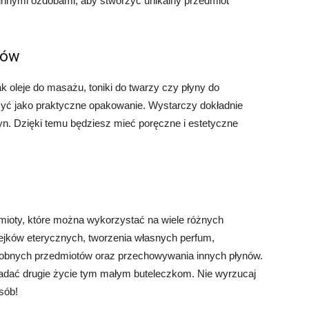
b innymi ozdobami, aby stworzyć unikalny przedmiot
nów
ak oleje do masażu, toniki do twarzy czy płyny do
żyć jako praktyczne opakowanie. Wystarczy dokładnie
łyn. Dzięki temu będziesz mieć poręczne i estetyczne
ioty, które można wykorzystać na wiele różnych
jków eterycznych, tworzenia własnych perfum,
obnych przedmiotów oraz przechowywania innych płynów.
adać drugie życie tym małym buteleczkom. Nie wyrzucaj
sób!