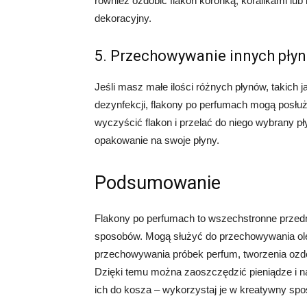
również ozdobić flakon koronką, koralikami lu
dekoracyjny.
5. Przechowywanie innych pły
Jeśli masz małe ilości różnych płynów, takich j
dezynfekcji, flakony po perfumach mogą posłu
wyczyścić flakon i przelać do niego wybrany p
opakowanie na swoje płyny.
Podsumowanie
Flakony po perfumach to wszechstronne przedm
sposobów. Mogą służyć do przechowywania ole
przechowywania próbek perfum, tworzenia ozd
Dzięki temu można zaoszczędzić pieniądze i n
ich do kosza – wykorzystaj je w kreatywny spo