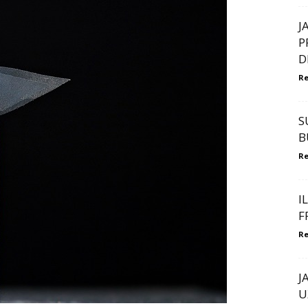
J
P
D
Re
S
B
Re
I
F
Re
J
U