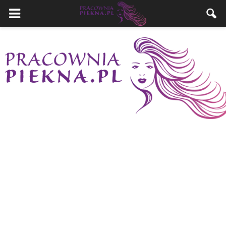
PracowniaPiekna.pl