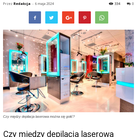
Przez
Redakcja
-
6 maja 2024
334
0
Czy między depilacja laserowa można się golić?
Czy między depilacja laserowa