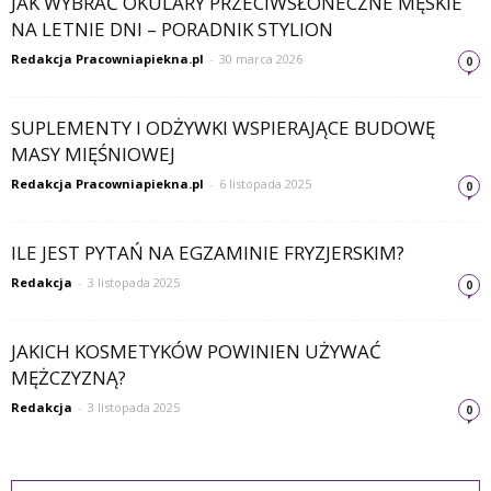
JAK WYBRAĆ OKULARY PRZECIWSŁONECZNE MĘSKIE
NA LETNIE DNI – PORADNIK STYLION
Redakcja Pracowniapiekna.pl
-
30 marca 2026
0
SUPLEMENTY I ODŻYWKI WSPIERAJĄCE BUDOWĘ
MASY MIĘŚNIOWEJ
Redakcja Pracowniapiekna.pl
-
6 listopada 2025
0
ILE JEST PYTAŃ NA EGZAMINIE FRYZJERSKIM?
Redakcja
-
3 listopada 2025
0
JAKICH KOSMETYKÓW POWINIEN UŻYWAĆ
MĘŻCZYZNĄ?
Redakcja
-
3 listopada 2025
0