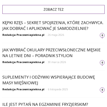
ZOBACZ TEŻ
KĘPKI RZĘS – SEKRET SPOJRZENIA, KTÓRE ZACHWYCA.
JAK DOBRAĆ I APLIKOWAĆ JE SAMODZIELNIE?
Redakcja Pracowniapiekna.pl
-
26 maja 2026
0
JAK WYBRAĆ OKULARY PRZECIWSŁONECZNE MĘSKIE
NA LETNIE DNI – PORADNIK STYLION
Redakcja Pracowniapiekna.pl
-
30 marca 2026
0
SUPLEMENTY I ODŻYWKI WSPIERAJĄCE BUDOWĘ
MASY MIĘŚNIOWEJ
Redakcja Pracowniapiekna.pl
-
6 listopada 2025
0
ILE JEST PYTAŃ NA EGZAMINIE FRYZJERSKIM?