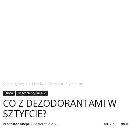
Strona główna
Uroda
Dezodoranty męskie
Uroda
Dezodoranty męskie
CO Z DEZODORANTAMI W
SZTYFCIE?
Przez
Redakcja
-
22 sierpnia 2025
265
0