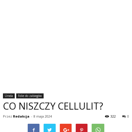
Uroda
Folie do zabiegów
CO NISZCZY CELLULIT?
Przez
Redakcja
-
8 maja 2024
322
0