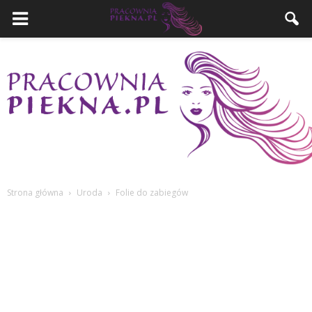
Strona główna
Uroda
Folie do zabiegów
PracowniaPiekna.pl