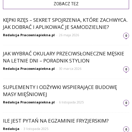
ZOBACZ TEŻ
KĘPKI RZĘS – SEKRET SPOJRZENIA, KTÓRE ZACHWYCA.
JAK DOBRAĆ I APLIKOWAĆ JE SAMODZIELNIE?
Redakcja Pracowniapiekna.pl
-
26 maja 2026
0
JAK WYBRAĆ OKULARY PRZECIWSŁONECZNE MĘSKIE
NA LETNIE DNI – PORADNIK STYLION
Redakcja Pracowniapiekna.pl
-
30 marca 2026
0
SUPLEMENTY I ODŻYWKI WSPIERAJĄCE BUDOWĘ
MASY MIĘŚNIOWEJ
Redakcja Pracowniapiekna.pl
-
6 listopada 2025
0
ILE JEST PYTAŃ NA EGZAMINIE FRYZJERSKIM?
Redakcja
-
3 listopada 2025
0