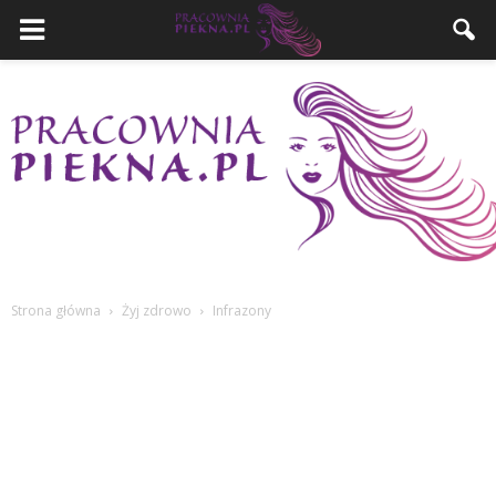
Strona główna
Żyj zdrowo
Infrazony
PracowniaPiekna.pl