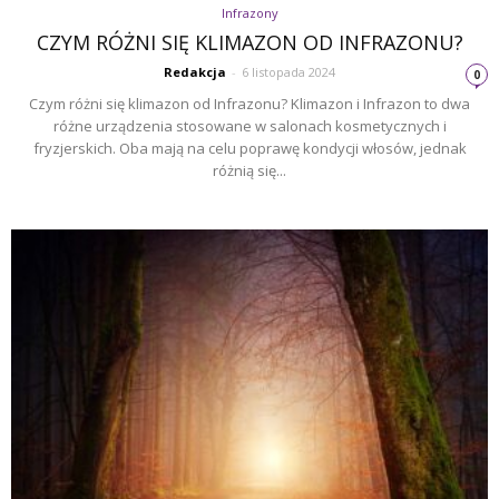
Infrazony
CZYM RÓŻNI SIĘ KLIMAZON OD INFRAZONU?
Redakcja
-
6 listopada 2024
0
Czym różni się klimazon od Infrazonu? Klimazon i Infrazon to dwa
różne urządzenia stosowane w salonach kosmetycznych i
fryzjerskich. Oba mają na celu poprawę kondycji włosów, jednak
różnią się...