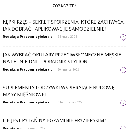
ZOBACZ TEŻ
KĘPKI RZĘS – SEKRET SPOJRZENIA, KTÓRE ZACHWYCA.
JAK DOBRAĆ I APLIKOWAĆ JE SAMODZIELNIE?
Redakcja Pracowniapiekna.pl
-
26 maja 2026
0
JAK WYBRAĆ OKULARY PRZECIWSŁONECZNE MĘSKIE
NA LETNIE DNI – PORADNIK STYLION
Redakcja Pracowniapiekna.pl
-
30 marca 2026
0
SUPLEMENTY I ODŻYWKI WSPIERAJĄCE BUDOWĘ
MASY MIĘŚNIOWEJ
Redakcja Pracowniapiekna.pl
-
6 listopada 2025
0
ILE JEST PYTAŃ NA EGZAMINIE FRYZJERSKIM?
Redakcja
-
3 listopada 2025
0