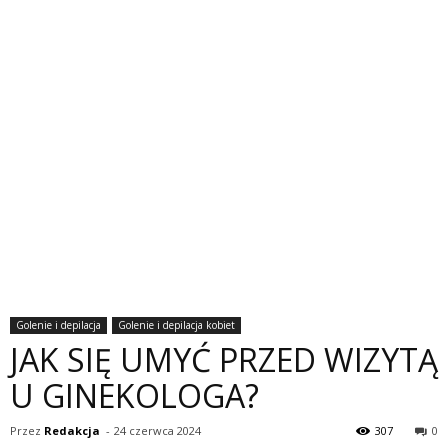
Golenie i depilacja
Golenie i depilacja kobiet
JAK SIĘ UMYĆ PRZED WIZYTĄ
U GINEKOLOGA?
Przez
Redakcja
-
24 czerwca 2024
307
0