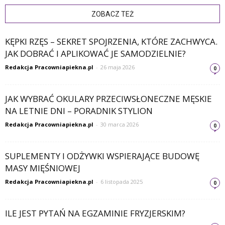
ZOBACZ TEŻ
KĘPKI RZĘS – SEKRET SPOJRZENIA, KTÓRE ZACHWYCA.
JAK DOBRAĆ I APLIKOWAĆ JE SAMODZIELNIE?
Redakcja Pracowniapiekna.pl
-
26 maja 2026
0
JAK WYBRAĆ OKULARY PRZECIWSŁONECZNE MĘSKIE
NA LETNIE DNI – PORADNIK STYLION
Redakcja Pracowniapiekna.pl
-
30 marca 2026
0
SUPLEMENTY I ODŻYWKI WSPIERAJĄCE BUDOWĘ
MASY MIĘŚNIOWEJ
Redakcja Pracowniapiekna.pl
-
6 listopada 2025
0
ILE JEST PYTAŃ NA EGZAMINIE FRYZJERSKIM?