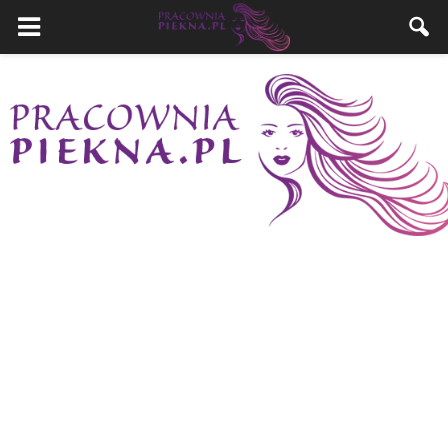
PracowniaPiekna.pl