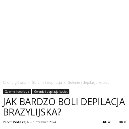
Strona główna
Golenie i depilacja
Golenie i depilacja kobiet
Golenie i depilacja
Golenie i depilacja kobiet
JAK BARDZO BOLI DEPILACJA
BRAZYLIJSKA?
Przez
Redakcja
-
1 czerwca 2024
405
0