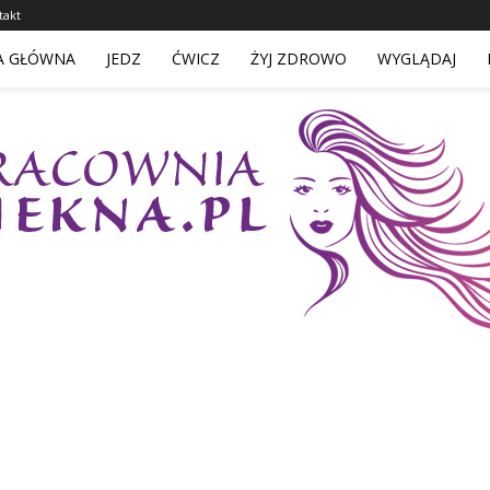
takt
A GŁÓWNA
JEDZ
ĆWICZ
ŻYJ ZDROWO
WYGLĄDAJ
PracowniaPiekna.pl