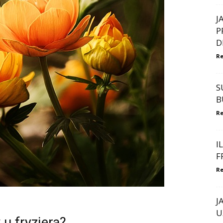
J
P
D
Re
S
B
Re
I
F
Re
J
U
 u fryzjera?