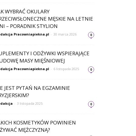
AK WYBRAĆ OKULARY
RZECIWSŁONECZNE MĘSKIE NA LETNIE
NI – PORADNIK STYLION
dakcja Pracowniapiekna.pl
-
30 marca 2026
0
UPLEMENTY I ODŻYWKI WSPIERAJĄCE
UDOWĘ MASY MIĘŚNIOWEJ
dakcja Pracowniapiekna.pl
-
6 listopada 2025
0
LE JEST PYTAŃ NA EGZAMINIE
RYZJERSKIM?
dakcja
-
3 listopada 2025
0
AKICH KOSMETYKÓW POWINIEN
ŻYWAĆ MĘŻCZYZNĄ?