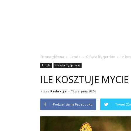
Strona główna
Uroda
Główki fryzjerskie
Ile ko
Uroda
Główki fryzjerskie
ILE KOSZTUJE MYCI
Przez
Redakcja
-
19 sierpnia 2024
Podziel się na Facebooku
Tweet (Ćw