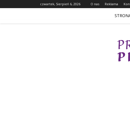
czwartek, Sierpień 6, 2026
O nas
Reklama
Kon
STRON