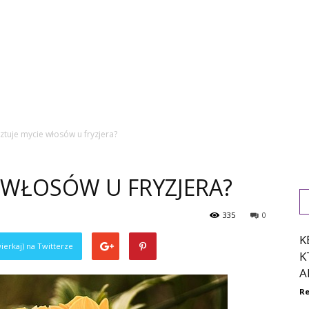
sztuje mycie włosów u fryzjera?
E WŁOSÓW U FRYZJERA?
335
0
K
ierkaj) na Twitterze
K
A
Re