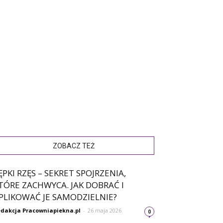
ZOBACZ TEŻ
ĘPKI RZĘS – SEKRET SPOJRZENIA,
TÓRE ZACHWYCA. JAK DOBRAĆ I
PLIKOWAĆ JE SAMODZIELNIE?
dakcja Pracowniapiekna.pl
-
26 maja 2026
0